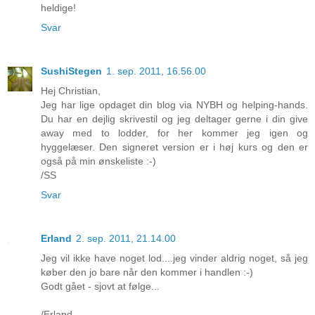
heldige!
Svar
SushiStegen
1. sep. 2011, 16.56.00
Hej Christian,
Jeg har lige opdaget din blog via NYBH og helping-hands.
Du har en dejlig skrivestil og jeg deltager gerne i din give
away med to lodder, for her kommer jeg igen og
hyggelæser. Den signeret version er i høj kurs og den er
også på min ønskeliste :-)
/SS
Svar
Erland
2. sep. 2011, 21.14.00
Jeg vil ikke have noget lod....jeg vinder aldrig noget, så jeg
køber den jo bare når den kommer i handlen :-)
Godt gået - sjovt at følge...
/Erland