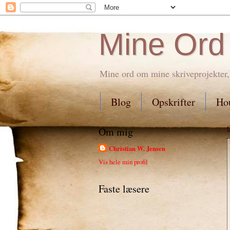
Mine Ord
Mine ord om mine skriveprojekter,
Blog
Opskrifter
Hou
Om mig
Christian W. Jensen
Vis hele min profil
Faste læsere