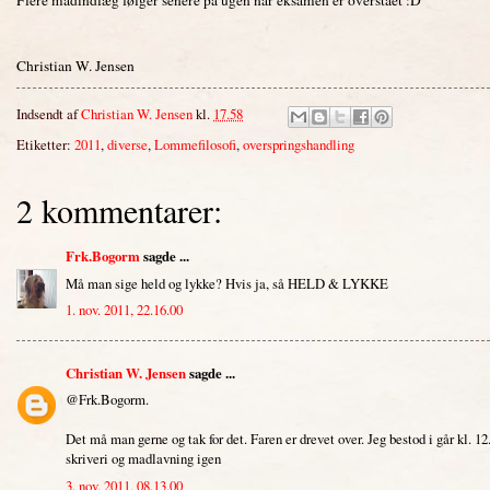
Christian W. Jensen
Indsendt af
Christian W. Jensen
kl.
17.58
Etiketter:
2011
,
diverse
,
Lommefilosofi
,
overspringshandling
2 kommentarer:
Frk.Bogorm
sagde ...
Må man sige held og lykke? Hvis ja, så HELD & LYKKE
1. nov. 2011, 22.16.00
Christian W. Jensen
sagde ...
@Frk.Bogorm.
Det må man gerne og tak for det. Faren er drevet over. Jeg bestod i går kl. 
skriveri og madlavning igen
3. nov. 2011, 08.13.00