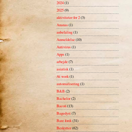
2024
(1)
2025
(9)
aktiviteter for 2
(3)
Ananas
(1)
anbefaling
(1)
Anmeldelse
(10)
Antivirus
(1)
Apps
(1)
arbejde
(7)
asiatisk
(1)
At work
(1)
automatisering
(1)
B&B
(2)
Bachelor
(2)
Bacon
(13)
Bagedyst
(7)
Bare fordi
(31)
Beskytter
(62)