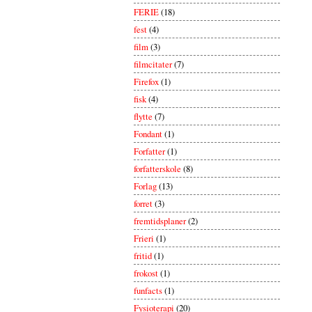
FERIE
(18)
fest
(4)
film
(3)
filmcitater
(7)
Firefox
(1)
fisk
(4)
flytte
(7)
Fondant
(1)
Forfatter
(1)
forfatterskole
(8)
Forlag
(13)
forret
(3)
fremtidsplaner
(2)
Frieri
(1)
fritid
(1)
frokost
(1)
funfacts
(1)
Fysioterapi
(20)