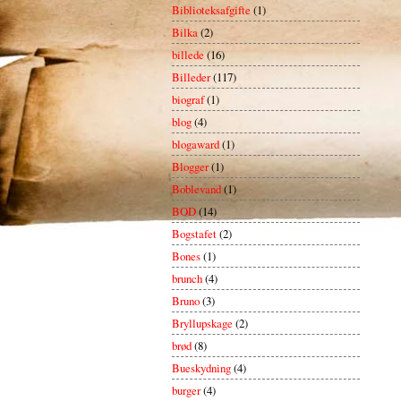
Biblioteksafgifte
(1)
Bilka
(2)
billede
(16)
Billeder
(117)
biograf
(1)
blog
(4)
blogaward
(1)
Blogger
(1)
Boblevand
(1)
BOD
(14)
Bogstafet
(2)
Bones
(1)
brunch
(4)
Bruno
(3)
Bryllupskage
(2)
brød
(8)
Bueskydning
(4)
burger
(4)