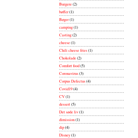
Burgere
(2)
bøffer
(1)
Bøger
(1)
camping
(1)
Casting
(2)
cheese
(1)
Chili cheese fries
(1)
Chokolade
(2)
Comfort food
(5)
Coronavirus
(3)
Corpus Defectus
(4)
Covid19
(4)
CV
(1)
dessert
(5)
Det søde liv
(1)
dimission
(1)
dip
(4)
Disney
(1)