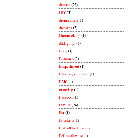
diverse
(23)
DIY
(3)
drengeaften
(1)
dressing
(7)
Drømmekage
(1)
dårligt nyt
(1)
Ebog
(1)
Eksamen
(3)
Eksperiment
(1)
Elektrogoniometer
(1)
EMG
(1)
ernæring
(1)
Facebook
(5)
familie
(24)
Far
(1)
fastelavn
(1)
FBI udklædning
(2)
Fellini-familie
(1)