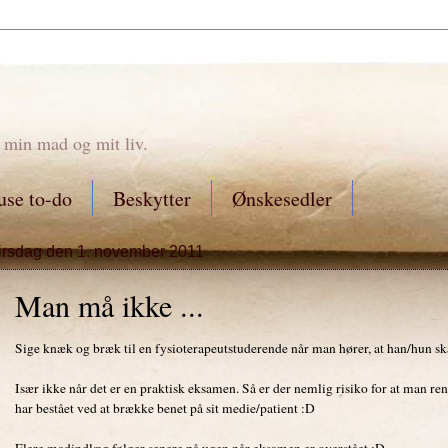
 min mad og mit liv.
se to-do
Beskytter
Ønskesedler
tirsdag den 1. november 2011
Man må ikke ...
Sige knæk og bræk til en fysioterapeutstuderende når man hører, at han/hun sk
Især ikke når det er en praktisk eksamen. Så er der nemlig risiko for at man ren
har bestået ved at brække benet på sit medie/patient :D
Flere madindlæg følger senere på ugen når eksamen er overstået :D