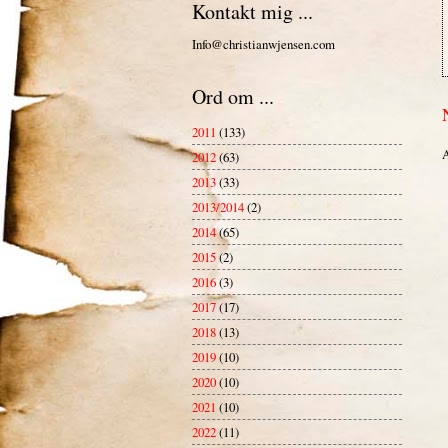
Kontakt mig ...
Info@christianwjensen.com
Ord om ...
2011
(133)
A
2012
(63)
2013
(33)
2013/2014
(2)
2014
(65)
2015
(2)
2016
(3)
2017
(17)
2018
(13)
2019
(10)
2020
(10)
2021
(10)
2022
(11)