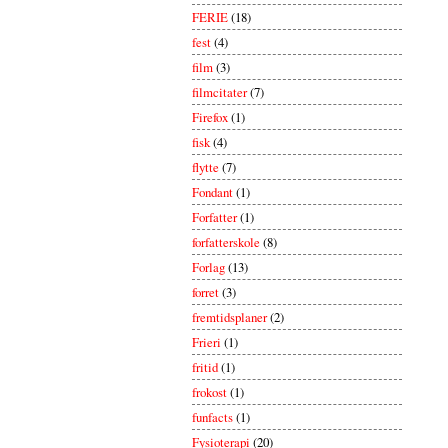
FERIE
(18)
fest
(4)
film
(3)
filmcitater
(7)
Firefox
(1)
fisk
(4)
flytte
(7)
Fondant
(1)
Forfatter
(1)
forfatterskole
(8)
Forlag
(13)
forret
(3)
fremtidsplaner
(2)
Frieri
(1)
fritid
(1)
frokost
(1)
funfacts
(1)
Fysioterapi
(20)