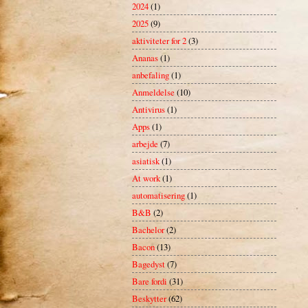
2024
(1)
2025
(9)
aktiviteter for 2
(3)
Ananas
(1)
anbefaling
(1)
Anmeldelse
(10)
Antivirus
(1)
Apps
(1)
arbejde
(7)
asiatisk
(1)
At work
(1)
automatisering
(1)
B&B
(2)
Bachelor
(2)
Bacon
(13)
Bagedyst
(7)
Bare fordi
(31)
Beskytter
(62)