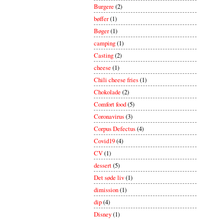
Burgere
(2)
bøffer
(1)
Bøger
(1)
camping
(1)
Casting
(2)
cheese
(1)
Chili cheese fries
(1)
Chokolade
(2)
Comfort food
(5)
Coronavirus
(3)
Corpus Defectus
(4)
Covid19
(4)
CV
(1)
dessert
(5)
Det søde liv
(1)
dimission
(1)
dip
(4)
Disney
(1)