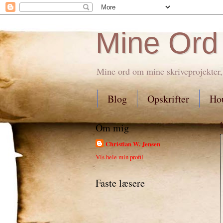
Mine Ord
Mine ord om mine skriveprojekter,
Blog
Opskrifter
Hou
Om mig
Christian W. Jensen
Vis hele min profil
Faste læsere