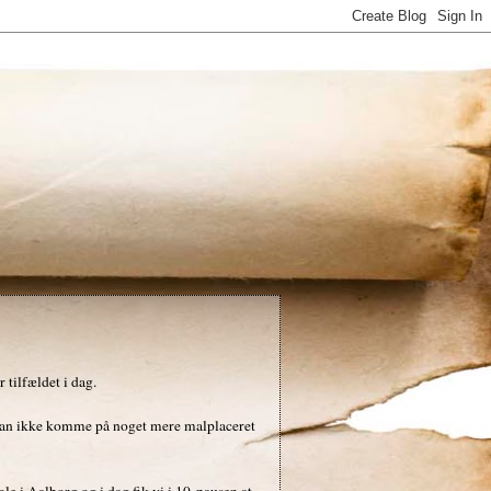
 tilfældet i dag.
g kan ikke komme på noget mere malplaceret
kole i Aalborg og i dag fik vi i 10-pausen at