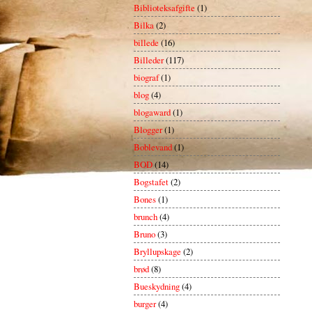
Biblioteksafgifte
(1)
Bilka
(2)
billede
(16)
Billeder
(117)
biograf
(1)
blog
(4)
blogaward
(1)
Blogger
(1)
Boblevand
(1)
BOD
(14)
Bogstafet
(2)
Bones
(1)
brunch
(4)
Bruno
(3)
Bryllupskage
(2)
brød
(8)
Bueskydning
(4)
burger
(4)