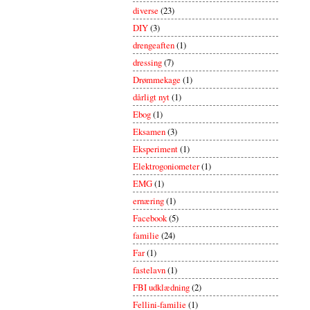
diverse
(23)
DIY
(3)
drengeaften
(1)
dressing
(7)
Drømmekage
(1)
dårligt nyt
(1)
Ebog
(1)
Eksamen
(3)
Eksperiment
(1)
Elektrogoniometer
(1)
EMG
(1)
ernæring
(1)
Facebook
(5)
familie
(24)
Far
(1)
fastelavn
(1)
FBI udklædning
(2)
Fellini-familie
(1)