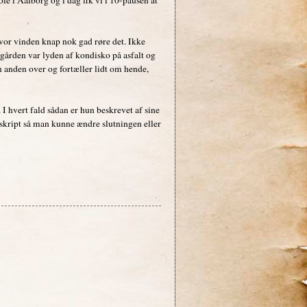
 hvor vinden knap nok gad røre det. Ikke
 gården var lyden af kondisko på asfalt og
en anden over og fortæller lidt om hende,
 I hvert fald sådan er hun beskrevet af sine
sskript så man kunne ændre slutningen eller