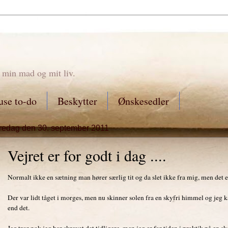
 min mad og mit liv.
se to-do
Beskytter
Ønskesedler
fredag den 30. september 2011
Vejret er for godt i dag ....
Normalt ikke en sætning man hører særlig tit og da slet ikke fra mig, men det er
Der var lidt tåget i morges, men nu skinner solen fra en skyfri himmel og je
end det.
Jeg tror nok jeg har skrevet det tidligere, men jeg er for tiden i praktik på en s