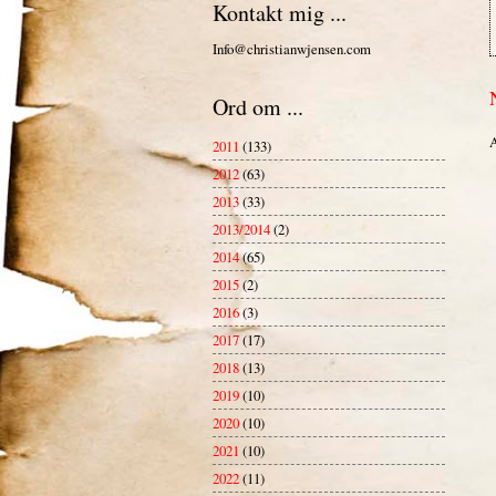
Kontakt mig ...
Info@christianwjensen.com
Ord om ...
A
2011
(133)
2012
(63)
2013
(33)
2013/2014
(2)
2014
(65)
2015
(2)
2016
(3)
2017
(17)
2018
(13)
2019
(10)
2020
(10)
2021
(10)
2022
(11)