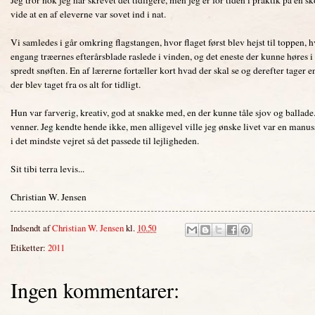
vide at en af eleverne var sovet ind i nat.
Vi samledes i går omkring flagstangen, hvor flaget først blev hejst til toppen,
engang træernes efterårsblade raslede i vinden, og det eneste der kunne høres i
spredt snøften. En af lærerne fortæller kort hvad der skal se og derefter tager 
der blev taget fra os alt for tidligt.
Hun var farverig, kreativ, god at snakke med, en der kunne tåle sjov og ballade.
venner. Jeg kendte hende ikke, men alligevel ville jeg ønske livet var en manu
i det mindste vejret så det passede til lejligheden.
Sit tibi terra levis...
Christian W. Jensen
Indsendt af
Christian W. Jensen
kl.
10.50
Etiketter:
2011
Ingen kommentarer: