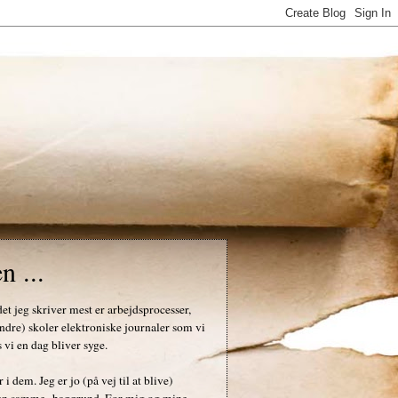
n ...
det jeg skriver mest er arbejdsprocesser,
ndre) skoler elektroniske journaler som vi
 vi en dag bliver syge.
 dem. Jeg er jo (på vej til at blive)
ar den samme baggrund. For mig og mine