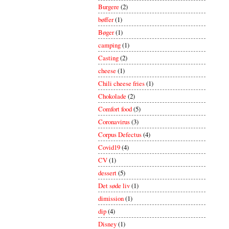
Burgere
(2)
bøffer
(1)
Bøger
(1)
camping
(1)
Casting
(2)
cheese
(1)
Chili cheese fries
(1)
Chokolade
(2)
Comfort food
(5)
Coronavirus
(3)
Corpus Defectus
(4)
Covid19
(4)
CV
(1)
dessert
(5)
Det søde liv
(1)
dimission
(1)
dip
(4)
Disney
(1)