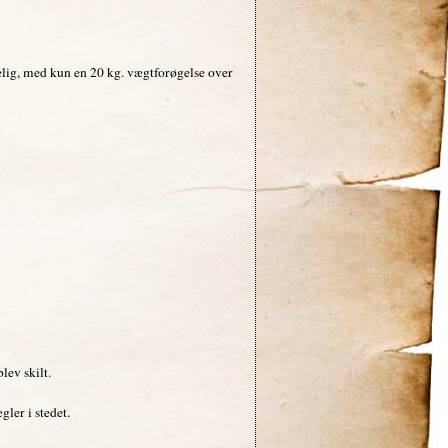
lig, med kun en 20 kg. vægtforøgelse over
lev skilt.
ler i stedet.