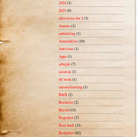
2024
(1)
2025
(9)
aktiviteter for 2
(3)
Ananas
(1)
anbefaling
(1)
Anmeldelse
(10)
Antivirus
(1)
Apps
(1)
arbejde
(7)
asiatisk
(1)
At work
(1)
automatisering
(1)
B&B
(2)
Bachelor
(2)
Bacon
(13)
Bagedyst
(7)
Bare fordi
(31)
Beskytter
(62)