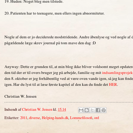
19. Huden: Noget bleg men tilstede.
20. Patienten har to teenagere, men ellers ingen abnormiteter.
Nogle af dem er jo deciderede modstridende. Andre åbenlyse og ved nogle af
pågældende læge skrev journal på tom mave den dag :D
Anyway: Dette er grunden til, at min blog ikke bliver voldsomt meget opdateret
den tid der er til overs bruger jeg på arbejde, familie og mit
indsamlingsprojek
den 8. oktober er jeg forhåbentlig ved at være oven vande igen, så jeg kan finde e
igen. Har du lyst til at læse første kapitel af den kan du finde det
HER
.
Christian W. Jensen
Indsendt af
Christian W. Jensen
kl.
15.14
Etiketter:
2011
,
diverse
,
Helping-hands.dk
,
Lommefilosofi
,
ord