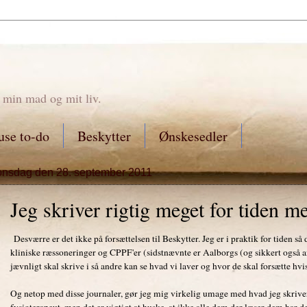
 min mad og mit liv.
se to-do
Beskytter
Ønskesedler
onsdag den 28. september 2011
Jeg skriver rigtig meget for tiden me
Desværre er det ikke på forsættelsen til Beskytter. Jeg er i praktik for tiden så 
kliniske ræssoneringer og CPPF'er (sidstnævnte er Aalborgs (og sikkert også a
jævnligt skal skrive i så andre kan se hvad vi laver og hvor de skal forsætte hvis
Og netop med disse journaler, gør jeg mig virkelig umage med hvad jeg skriver i
fysioterapeut, men det er vigtigt at huske, at ikke alle dem der læser dem h