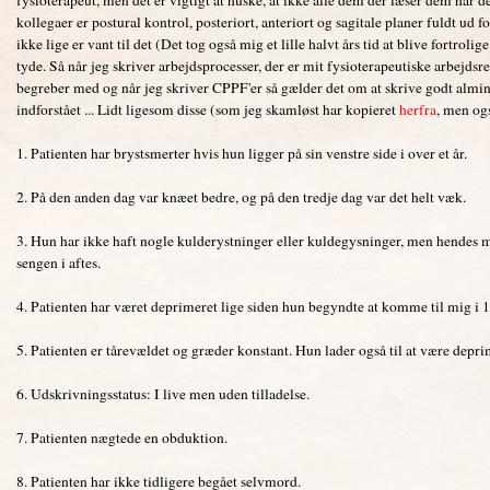
kollegaer er postural kontrol, posteriort, anteriort og sagitale planer fuldt ud 
ikke lige er vant til det (Det tog også mig et lille halvt års tid at blive fortrol
tyde. Så når jeg skriver arbejdsprocesser, der er mit fysioterapeutiske arbejdsr
begreber med og når jeg skriver CPPF'er så gælder det om at skrive godt almind
indforstået ... Lidt ligesom disse (som jeg skamløst har kopieret
herfra
, men ogs
1. Patienten har brystsmerter hvis hun ligger på sin venstre side i over et år.
2. På den anden dag var knæet bedre, og på den tredje dag var det helt væk.
3. Hun har ikke haft nogle kulderystninger eller kuldegysninger, men hendes 
sengen i aftes.
4. Patienten har været deprimeret lige siden hun begyndte at komme til mig i 
5. Patienten er tårevældet og græder konstant. Hun lader også til at være depri
6. Udskrivningsstatus: I live men uden tilladelse.
7. Patienten nægtede en obduktion.
8. Patienten har ikke tidligere begået selvmord.