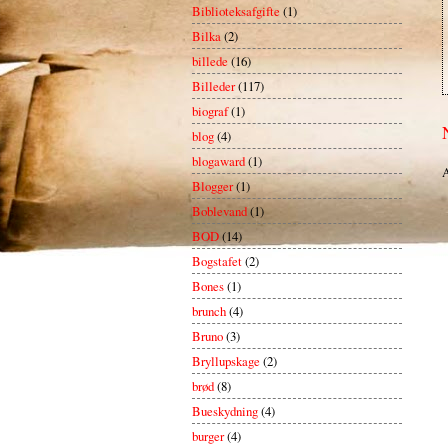
Biblioteksafgifte
(1)
Bilka
(2)
billede
(16)
Billeder
(117)
biograf
(1)
blog
(4)
blogaward
(1)
A
Blogger
(1)
Boblevand
(1)
BOD
(14)
Bogstafet
(2)
Bones
(1)
brunch
(4)
Bruno
(3)
Bryllupskage
(2)
brød
(8)
Bueskydning
(4)
burger
(4)