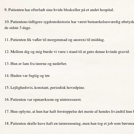
9. Patienten har efterladt sine hvide blodceller på et andet hospital.
10. Patientens tidligere sygdomshistorie har været bemærkelsesværdig ubetyde
de sidste 3 dage.
11. Patienten fik vafler til morgenmad og anorexi til middag.
12. Mellem dig og mig burde vi være i stand til at gøre denne kvinde gravid.
13. Hun er lam fra tæerne og nedefter.
14. Huden var fugtig og tør.
15. Lejlighedsvis, konstant, periodisk hovedpine.
16. Patienten var opmærksom og uinteresseret.
17. Hun oplyste, at hun har haft forstoppelse det meste af hendes liv,indtil hun b
18. Patienten skulle have haft en tarmrensning, men han tog et job som børsmæg