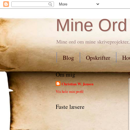
Mine Ord
Mine ord om mine skriveprojekter,
Blog
Opskrifter
Hou
Om mig
Christian W. Jensen
Vis hele min profil
Faste læsere