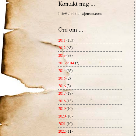
Kontakt mig ...
Info@christianwjensen.com
Ord om ...
2011
(133)
2012
(63)
2013
(33)
2013/2014
(2)
2014
(65)
2015
(2)
2016
(3)
2017
(17)
2018
(13)
2019
(10)
2020
(10)
2021
(10)
2022
(11)