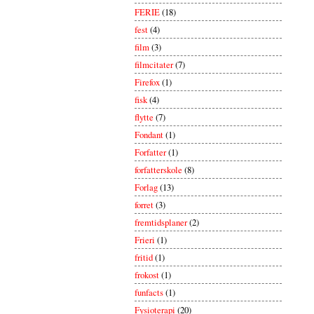
FERIE
(18)
fest
(4)
film
(3)
filmcitater
(7)
Firefox
(1)
fisk
(4)
flytte
(7)
Fondant
(1)
Forfatter
(1)
forfatterskole
(8)
Forlag
(13)
forret
(3)
fremtidsplaner
(2)
Frieri
(1)
fritid
(1)
frokost
(1)
funfacts
(1)
Fysioterapi
(20)