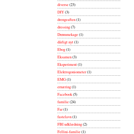
diverse
(23)
DIY
(3)
drengeaften
(1)
dressing
(7)
Drømmekage
(1)
dårligt nyt
(1)
Ebog
(1)
Eksamen
(3)
Eksperiment
(1)
Elektrogoniometer
(1)
EMG
(1)
ernæring
(1)
Facebook
(5)
familie
(24)
Far
(1)
fastelavn
(1)
FBI udklædning
(2)
Fellini-familie
(1)