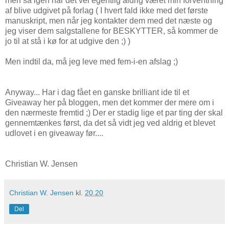
men så igen har det vel egentlig aldrig været min forventning
af blive udgivet på forlag ( I hvert fald ikke med det første
manuskript, men når jeg kontakter dem med det næste og
jeg viser dem salgstallene for BESKYTTER, så kommer de
jo til at stå i kø for at udgive den ;) )
Men indtil da, må jeg leve med fem-i-en afslag ;)
Anyway... Har i dag fået en ganske brilliant ide til et
Giveaway her på bloggen, men det kommer der mere om i
den nærmeste fremtid ;) Der er stadig lige et par ting der skal
gennemtænkes først, da det så vidt jeg ved aldrig et blevet
udlovet i en giveaway før....
Christian W. Jensen
Christian W. Jensen
kl.
20.20
Del