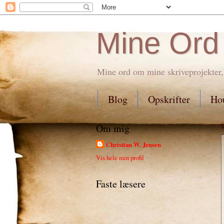
Mine Ord
Mine ord om mine skriveprojekter,
Blog
Opskrifter
Hou
Om mig
Christian W. Jensen
Vis hele min profil
Faste læsere