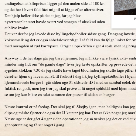
undtagelsen at kiloprisen ligger på den anden side af 100 kr.
og det har i hvert fald fået mig til at kigge efter alternativer.
Det hjalp heller ikke på det at jeg, før jeg blev
B
nyretransplanteret havde svært ved smagen af oksekød uden
at blive kvalm.
Det var derfor jeg lavede disse kyllingekødboller sidste gang. Dengang lavede
kokosmælk og det er også anbefalesværdigt. I så fald kan du følge linket for o
med mængden af rød karrypasta. Originalopskriften siger 4 spsk, men jeg brugte
Anyway. I de her dage går jeg bare hjemme. Jeg må ikke være fysisk aktiv endn
minder mig lidt om "de gamle dage" hvor jeg læste opskrifter og prøvede det a
sygehus klokken 7.30 da jeg skulle have taget blod inden jeg skulle tage piller
derefter hjem og lave mad. Så til frokost i dag fik jeg kyllingekødboller i hje
hjemmelavede burger i går siden uge 31 sidste år :D ) med en sambal oelek dr
faktisk ret godt, men jeg tror jeg skal prøve at få noget spidskål med hjem næs
se om jeg kan bikse en salat sammen der passer til sådan en burger.
Næste kontrol er på fredag. Der skal jeg til Skejby igen, men heldigvis kan jeg 
clips og måske fjerner de også det JJ-kateter jeg har. Det er ikke noget jeg mær
Næste uge er der gået 4 uger siden operationen, og så tænker jeg det er ved at 
genoptræning og få sat noget i gang.