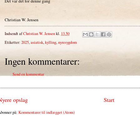
Det var det for denne gang
Christian W. Jensen
Indsendt af
Christian W. Jensen
kl.
13.50
Etiketter:
2025
,
asiatisk
,
kylling
,
nyresygdom
Ingen kommentarer:
Send en kommentar
Nyere opslag
Start
bonner på:
Kommentarer til indlægget (Atom)