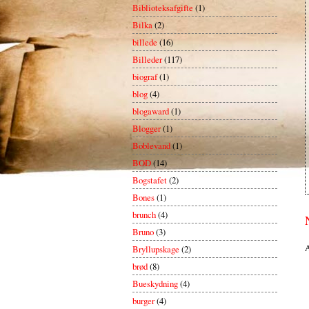
Biblioteksafgifte
(1)
Bilka
(2)
billede
(16)
Billeder
(117)
biograf
(1)
blog
(4)
blogaward
(1)
Blogger
(1)
Boblevand
(1)
BOD
(14)
Bogstafet
(2)
Bones
(1)
brunch
(4)
Bruno
(3)
A
Bryllupskage
(2)
brød
(8)
Bueskydning
(4)
burger
(4)