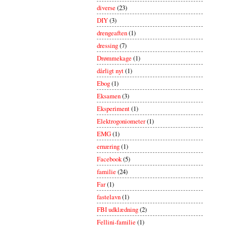
diverse
(23)
DIY
(3)
drengeaften
(1)
dressing
(7)
Drømmekage
(1)
dårligt nyt
(1)
Ebog
(1)
Eksamen
(3)
Eksperiment
(1)
Elektrogoniometer
(1)
EMG
(1)
ernæring
(1)
Facebook
(5)
familie
(24)
Far
(1)
fastelavn
(1)
FBI udklædning
(2)
Fellini-familie
(1)