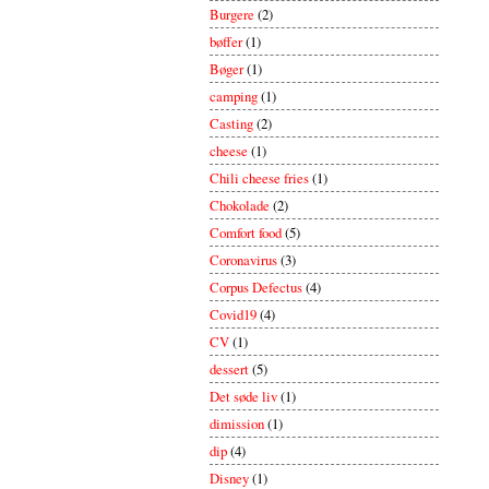
Burgere
(2)
bøffer
(1)
Bøger
(1)
camping
(1)
Casting
(2)
cheese
(1)
Chili cheese fries
(1)
Chokolade
(2)
Comfort food
(5)
Coronavirus
(3)
Corpus Defectus
(4)
Covid19
(4)
CV
(1)
dessert
(5)
Det søde liv
(1)
dimission
(1)
dip
(4)
Disney
(1)