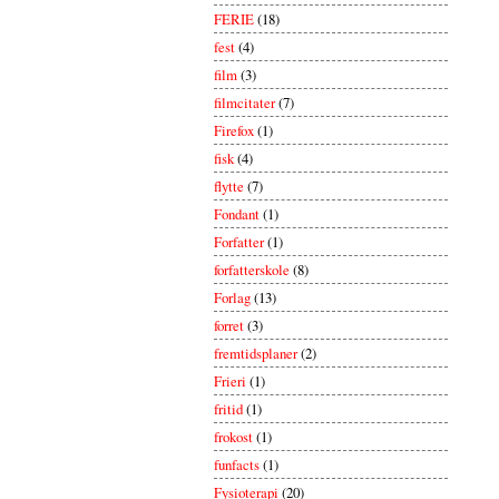
FERIE
(18)
fest
(4)
film
(3)
filmcitater
(7)
Firefox
(1)
fisk
(4)
flytte
(7)
Fondant
(1)
Forfatter
(1)
forfatterskole
(8)
Forlag
(13)
forret
(3)
fremtidsplaner
(2)
Frieri
(1)
fritid
(1)
frokost
(1)
funfacts
(1)
Fysioterapi
(20)