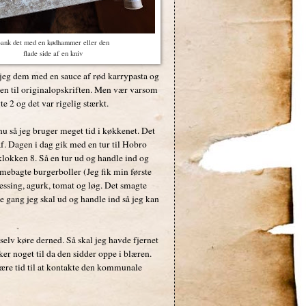
ank det med en kødhammer eller den
flade side af en kniv
 jeg dem med en sauce af rød karrypasta og
ven til originalopskriften. Men vær varsom
 2 og det var rigelig stærkt.
u så jeg bruger meget tid i køkkenet. Det
f. Dagen i dag gik med en tur til Hobro
 klokken 8. Så en tur ud og handle ind og
mmebagte burgerboller (Jeg fik min første
essing, agurk, tomat og løg. Det smagte
te gang jeg skal ud og handle ind så jeg kan
selv køre derned. Så skal jeg havde fjernet
ker noget til da den sidder oppe i blæren.
være tid til at kontakte den kommunale