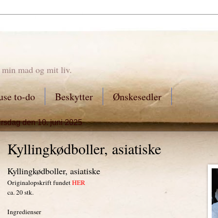
 min mad og mit liv.
se to-do
Beskytter
Ønskesedler
tirsdag den 10. juni 2025
Kyllingkødboller, asiatiske
Kyllingkødboller, asiatiske
Originalopskrift fundet
HER
ca. 20 stk.
Ingredienser