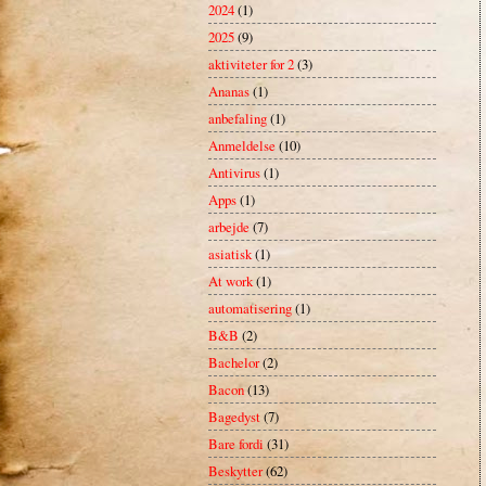
2024
(1)
2025
(9)
aktiviteter for 2
(3)
Ananas
(1)
anbefaling
(1)
Anmeldelse
(10)
Antivirus
(1)
Apps
(1)
arbejde
(7)
asiatisk
(1)
At work
(1)
automatisering
(1)
B&B
(2)
Bachelor
(2)
Bacon
(13)
Bagedyst
(7)
Bare fordi
(31)
Beskytter
(62)