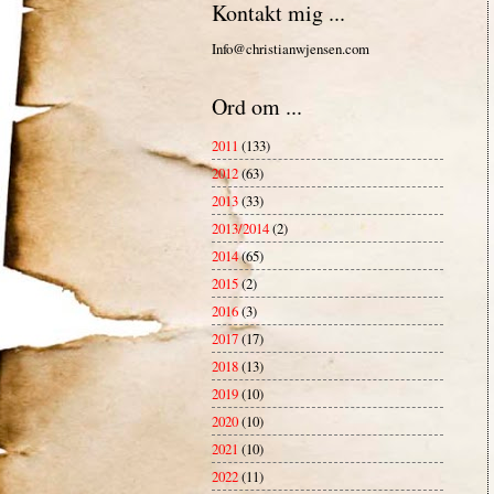
Kontakt mig ...
Info@christianwjensen.com
Ord om ...
2011
(133)
2012
(63)
2013
(33)
2013/2014
(2)
2014
(65)
2015
(2)
2016
(3)
2017
(17)
2018
(13)
2019
(10)
2020
(10)
2021
(10)
2022
(11)