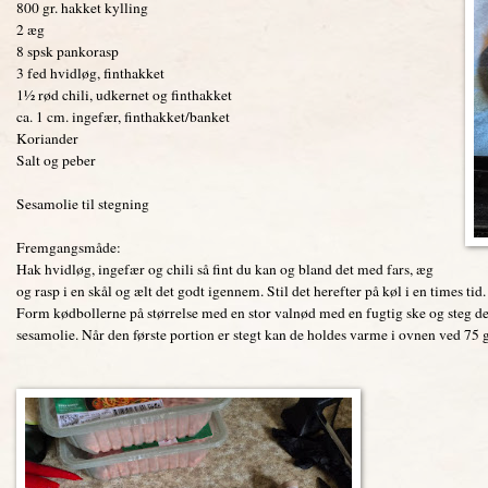
800 gr. hakket kylling
2 æg
8 spsk pankorasp
3 fed hvidløg, finthakket
1½ rød chili, udkernet og finthakket
ca. 1 cm. ingefær, finthakket/banket
Koriander
Salt og peber
Sesamolie til stegning
Fremgangsmåde:
Hak hvidløg, ingefær og chili så fint du kan og bland det med fars, æg
og rasp i en skål og ælt det godt igennem. Stil det herefter på køl i en times tid
Form kødbollerne på størrelse med en stor valnød med en fugtig ske og steg 
sesamolie. Når den første portion er stegt kan de holdes varme i ovnen ved 75 gra