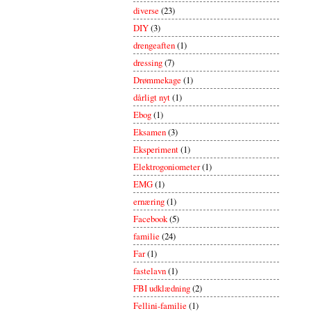
diverse
(23)
DIY
(3)
drengeaften
(1)
dressing
(7)
Drømmekage
(1)
dårligt nyt
(1)
Ebog
(1)
Eksamen
(3)
Eksperiment
(1)
Elektrogoniometer
(1)
EMG
(1)
ernæring
(1)
Facebook
(5)
familie
(24)
Far
(1)
fastelavn
(1)
FBI udklædning
(2)
Fellini-familie
(1)