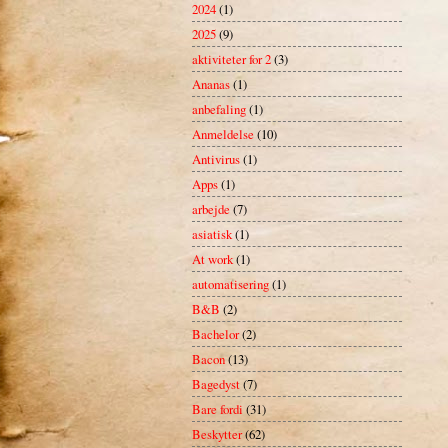
2024
(1)
2025
(9)
aktiviteter for 2
(3)
Ananas
(1)
anbefaling
(1)
Anmeldelse
(10)
Antivirus
(1)
Apps
(1)
arbejde
(7)
asiatisk
(1)
At work
(1)
automatisering
(1)
B&B
(2)
Bachelor
(2)
Bacon
(13)
Bagedyst
(7)
Bare fordi
(31)
Beskytter
(62)