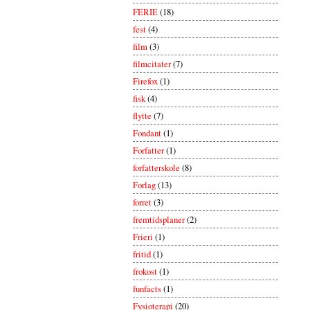
FERIE
(18)
fest
(4)
film
(3)
filmcitater
(7)
Firefox
(1)
fisk
(4)
flytte
(7)
Fondant
(1)
Forfatter
(1)
forfatterskole
(8)
Forlag
(13)
forret
(3)
fremtidsplaner
(2)
Frieri
(1)
fritid
(1)
frokost
(1)
funfacts
(1)
Fysioterapi
(20)