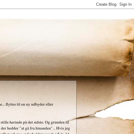
.. flyttes til en ny udbyder eller
 stille herinde på det sidste. Og grunden til
 der hedder "at gå fra hinanden"... Hvis jeg
lket vil sige at forholdet varede i 5 år, 11