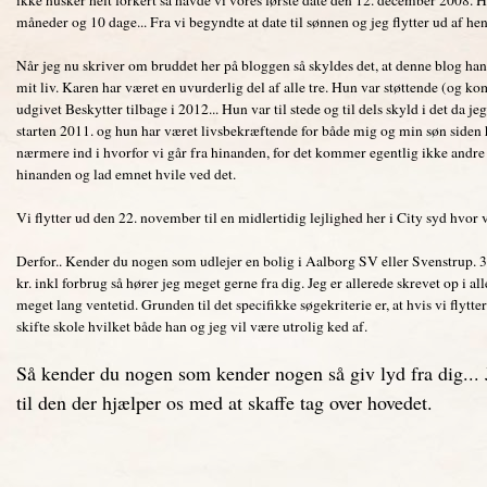
måneder og 10 dage... Fra vi begyndte at date til sønnen og jeg flytter ud af hen
Når jeg nu skriver om bruddet her på bloggen så skyldes det, at denne blog h
mit liv. Karen har været en uvurderlig del af alle tre. Hun var støttende (og k
udgivet Beskytter tilbage i 2012... Hun var til stede og til dels skyld i det da j
starten 2011. og hun har været livsbekræftende for både mig og min søn siden hun
nærmere ind i hvorfor vi går fra hinanden, for det kommer egentlig ikke andre v
hinanden og lad emnet hvile ved det.
Vi flytter ud den 22. november til en midlertidig lejlighed her i City syd hvor 
Derfor.. Kender du nogen som udlejer en bolig i Aalborg SV eller Svenstrup.
kr. inkl forbrug så hører jeg meget gerne fra dig. Jeg er allerede skrevet op i a
meget lang ventetid. Grunden til det specifikke søgekriterie er, at hvis vi flytt
skifte skole hvilket både han og jeg vil være utrolig ked af.
Så kender du nogen som kender nogen så giv lyd fra dig... Je
til den der hjælper os med at skaffe tag over hovedet.