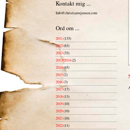
Kontakt mig ...
Info@christianwjensen.com
Ord om ...
2011
(133)
2012
(63)
2013
(33)
2013/2014
(2)
2014
(65)
2015
(2)
2016
(3)
A
2017
(17)
2018
(13)
2019
(10)
2020
(10)
2021
(10)
2022
(11)