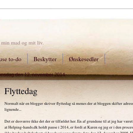
 min mad og mit liv.
se to-do
Beskytter
Ønskesedler
onsdag den 12. november 2014
Flyttedag
Normalt når en blogger skriver flyttedag så menes der at bloggen skifter adresse.
lignende...
Det er desværre ikke det der er tilfældet her. En af grundene til at jeg har været
at Helping-hands.dk holdt pause i 2014, er fordi at Karen og jeg er i den proces
ikke husker helt forkert så havde vi vores første date den 12. december 2008. Hvi