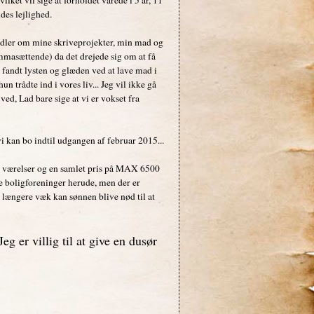
des lejlighed.
andler om mine skriveprojekter, min mad og
ommasættende) da det drejede sig om at få
eg fandt lysten og glæden ved at lave mad i
 trådte ind i vores liv... Jeg vil ikke gå
ed, Lad bare sige at vi er vokset fra
vi kan bo indtil udgangen af februar 2015...
 3 værelser og en samlet pris på MAX 6500
lle boligforeninger herude, men der er
er længere væk kan sønnen blive nød til at
g er villig til at give en dusør