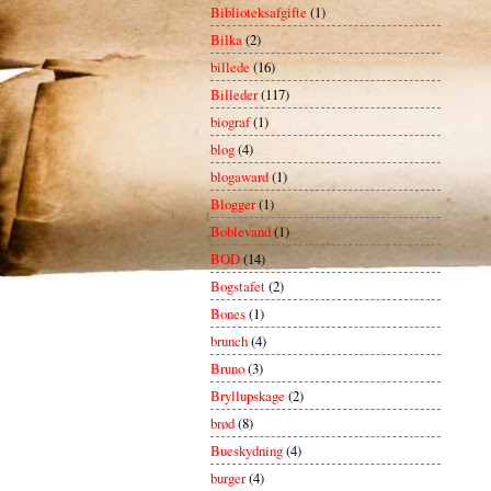
Biblioteksafgifte
(1)
Bilka
(2)
billede
(16)
Billeder
(117)
biograf
(1)
blog
(4)
blogaward
(1)
Blogger
(1)
Boblevand
(1)
BOD
(14)
Bogstafet
(2)
Bones
(1)
brunch
(4)
Bruno
(3)
Bryllupskage
(2)
brød
(8)
Bueskydning
(4)
burger
(4)