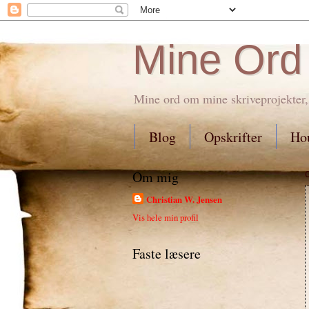
Mine Ord
Mine ord om mine skriveprojekter,
Blog
Opskrifter
Hou
Om mig
Christian W. Jensen
Vis hele min profil
Faste læsere