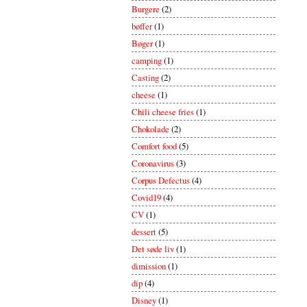
Burgere
(2)
bøffer
(1)
Bøger
(1)
camping
(1)
Casting
(2)
cheese
(1)
Chili cheese fries
(1)
Chokolade
(2)
Comfort food
(5)
Coronavirus
(3)
Corpus Defectus
(4)
Covid19
(4)
CV
(1)
dessert
(5)
Det søde liv
(1)
dimission
(1)
dip
(4)
Disney
(1)