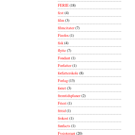
FERIE
(18)
fest
(4)
film
(3)
filmcitater
(7)
Firefox
(1)
fisk
(4)
flytte
(7)
Fondant
(1)
Forfatter
(1)
forfatterskole
(8)
Forlag
(13)
forret
(3)
fremtidsplaner
(2)
Frieri
(1)
fritid
(1)
frokost
(1)
funfacts
(1)
Fysioterapi
(20)