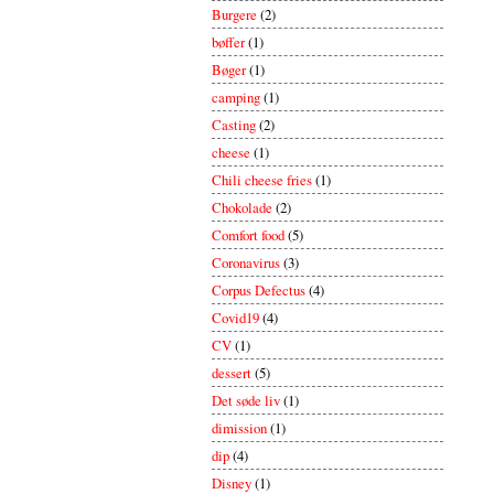
Burgere
(2)
bøffer
(1)
Bøger
(1)
camping
(1)
Casting
(2)
cheese
(1)
Chili cheese fries
(1)
Chokolade
(2)
Comfort food
(5)
Coronavirus
(3)
Corpus Defectus
(4)
Covid19
(4)
CV
(1)
dessert
(5)
Det søde liv
(1)
dimission
(1)
dip
(4)
Disney
(1)