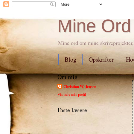
Mine Ord
Mine ord om mine skriveprojekter,
Blog
Opskrifter
Hou
Om mig
Christian W. Jensen
Vis hele min profil
Faste læsere