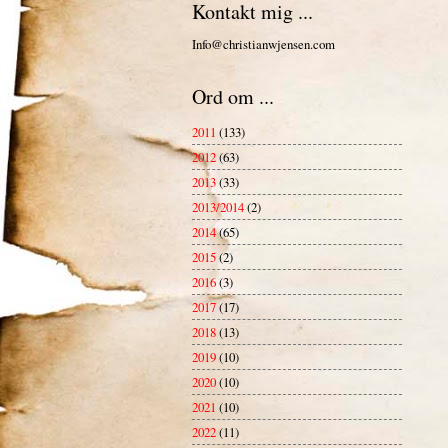
Kontakt mig ...
Info@christianwjensen.com
Ord om ...
2011
(133)
2012
(63)
2013
(33)
2013/2014
(2)
2014
(65)
2015
(2)
2016
(3)
2017
(17)
2018
(13)
2019
(10)
2020
(10)
2021
(10)
2022
(11)