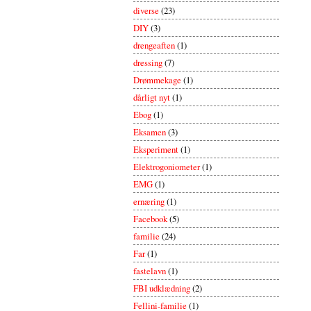
diverse
(23)
DIY
(3)
drengeaften
(1)
dressing
(7)
Drømmekage
(1)
dårligt nyt
(1)
Ebog
(1)
Eksamen
(3)
Eksperiment
(1)
Elektrogoniometer
(1)
EMG
(1)
ernæring
(1)
Facebook
(5)
familie
(24)
Far
(1)
fastelavn
(1)
FBI udklædning
(2)
Fellini-familie
(1)