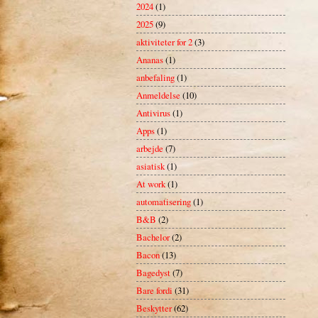
2024
(1)
2025
(9)
aktiviteter for 2
(3)
Ananas
(1)
anbefaling
(1)
Anmeldelse
(10)
Antivirus
(1)
Apps
(1)
arbejde
(7)
asiatisk
(1)
At work
(1)
automatisering
(1)
B&B
(2)
Bachelor
(2)
Bacon
(13)
Bagedyst
(7)
Bare fordi
(31)
Beskytter
(62)