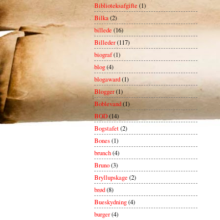
Biblioteksafgifte
(1)
Bilka
(2)
billede
(16)
Billeder
(117)
biograf
(1)
blog
(4)
blogaward
(1)
Blogger
(1)
Boblevand
(1)
BOD
(14)
Bogstafet
(2)
Bones
(1)
brunch
(4)
Bruno
(3)
Bryllupskage
(2)
brød
(8)
Bueskydning
(4)
burger
(4)