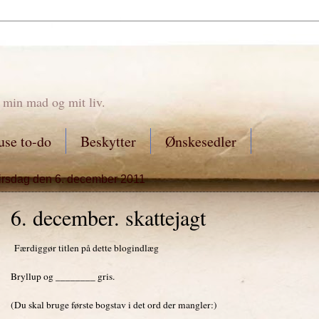
 min mad og mit liv.
se to-do
Beskytter
Ønskesedler
tirsdag den 6. december 2011
6. december. skattejagt
Færdiggør titlen på dette blogindlæg
Bryllup og ________ gris.
(Du skal bruge første bogstav i det ord der mangler:)