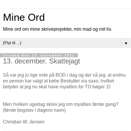
Mine Ord
Mine ord om mine skriveprojekter, min mad og mit liv.
▼
tirsdag den 13. december 2011
13. december. Skattejagt
Så var jeg jo lige inde på BOD i dag og der så jeg, at endnu
en person har valgt at købe Beskytter via saxo, hvilket
betyder at jeg nu skal have royalties for TO bøger :D
Men hvilken ugedag skrev jeg om royalties første gang?
(første bogstav i dagens navn)
Christian W. Jensen