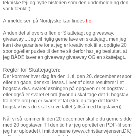
tekniske fejl og nyde historien som den underholdning den
var tiltænkt :)
Anmeldelsen på Nordjyske kan findes
her
Anden del af overskriften er Skattejagt og giveaway,
giveaway... Jeg vil rigtig gerne lave en skattejagt, men jeg
kan ikke garantere for at jeg er kreativ nok til at opdigte 20
spor og/eller puzles til denne så derfor har jeg besluttet, at
jeg BÅDE laver en giveaway giveaway OG en skattejagt..
Regler for Skattejagten
:
Der kommer hver dag fra den 1. til den 20. december et spor
eller en gåde, der skal løses. Hver af disse resulterer i et
bogstav. dvs. svaret/løsningen på opgaven er et bogstav...
eller også er svaret et ord (hvor du skal tage det 1. bogstav
fra dette ord) og er svaret et tal (skal du tage det første
bogstav hvis du skal skrive tallet (altså med bogstaver))
Når vi så kommer til den 20 december skulle du gerne sidde
med 20 bogstaver. Til den tid har jeg oprettet en PDF-fil som
jeg har uploadet til mit domæne (www.christianwjensen.DK)