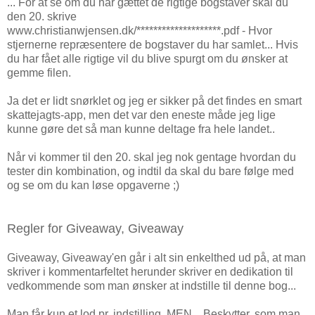
... For at se om du har gættet de rigtige bogstaver skal du
den 20. skrive
www.christianwjensen.dk/********************.pdf - Hvor
stjernerne repræsentere de bogstaver du har samlet... Hvis
du har fået alle rigtige vil du blive spurgt om du ønsker at
gemme filen.
Ja det er lidt snørklet og jeg er sikker på det findes en smart
skattejagts-app, men det var den eneste måde jeg lige
kunne gøre det så man kunne deltage fra hele landet..
Når vi kommer til den 20. skal jeg nok gentage hvordan du
tester din kombination, og indtil da skal du bare følge med
og se om du kan løse opgaverne ;)
Regler for Giveaway, Giveaway
Giveaway, Giveaway'en går i alt sin enkelthed ud på, at man
skriver i kommentarfeltet herunder skriver en dedikation til
vedkommende som man ønsker at indstille til denne bog...
Man får kun et lod pr. indstilling, MEN... Beskytter, som man