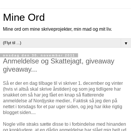
Mine Ord
Mine ord om mine skriveprojekter, min mad og mit liv.
▼
onsdag den 30. november 2011
Anmeldelse og Skattejagt, giveaway
giveaway...
Så er der en dag tilbage til vi skriver 1. december og vinter
(hvis vi altså skal skrive årstiden) og som jeg tidligere har
snakket om så har jeg fået en knap så flatterende
anmeldelse af Nordjyske medier.. Faktisk så jeg den på
nettet i torsdags for et par uger siden, og jeg har ikke rigtig
blogget siden....
Nogle ville straks sætte disse to i forbindelse med hinanden
og konkludere, at en dårlig anmeldelse har slået mig helt ud