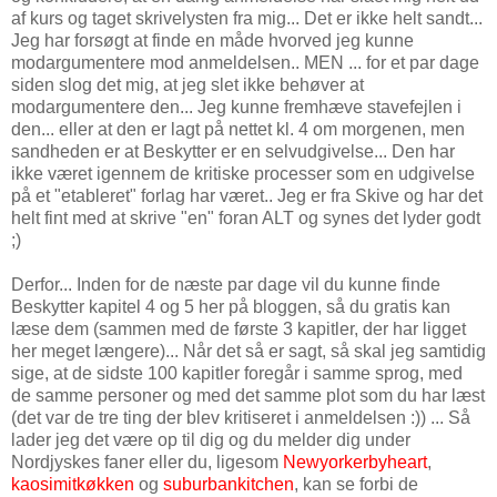
af kurs og taget skrivelysten fra mig... Det er ikke helt sandt...
Jeg har forsøgt at finde en måde hvorved jeg kunne
modargumentere mod anmeldelsen.. MEN ... for et par dage
siden slog det mig, at jeg slet ikke behøver at
modargumentere den... Jeg kunne fremhæve stavefejlen i
den... eller at den er lagt på nettet kl. 4 om morgenen, men
sandheden er at Beskytter er en selvudgivelse... Den har
ikke været igennem de kritiske processer som en udgivelse
på et "etableret" forlag har været.. Jeg er fra Skive og har det
helt fint med at skrive "en" foran ALT og synes det lyder godt
;)
Derfor... Inden for de næste par dage vil du kunne finde
Beskytter kapitel 4 og 5 her på bloggen, så du gratis kan
læse dem (sammen med de første 3 kapitler, der har ligget
her meget længere)... Når det så er sagt, så skal jeg samtidig
sige, at de sidste 100 kapitler foregår i samme sprog, med
de samme personer og med det samme plot som du har læst
(det var de tre ting der blev kritiseret i anmeldelsen :)) ... Så
lader jeg det være op til dig og du melder dig under
Nordjyskes faner eller du, ligesom
Newyorkerbyheart
,
kaosimitkøkken
og
suburbankitchen
, kan se forbi de