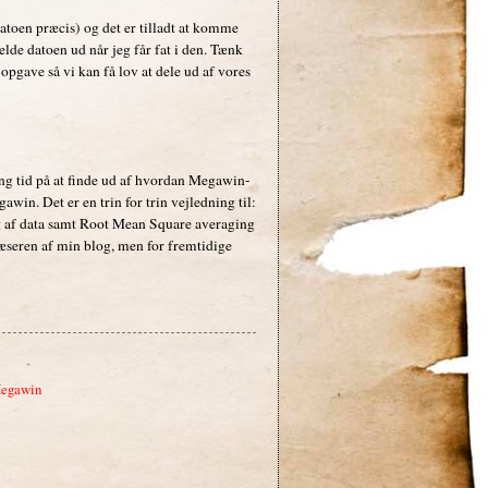
toen præcis) og det er tilladt at komme
elde datoen ud når jeg får fat i den. Tænk
 opgave så vi kan få lov at dele ud af vores
ang tid på at finde ud af hvordan Megawin-
win. Det er en trin for trin vejledning til:
ng af data samt Root Mean Square averaging
læseren af min blog, men for fremtidige
egawin