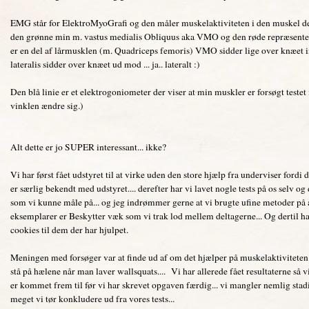
EMG står for ElektroMyoGrafi og den måler muskelaktiviteten i den muskel den 
den grønne min m. vastus medialis Obliquus aka VMO og den røde repræsenter
er en del af lårmusklen (m. Quadriceps femoris) VMO sidder lige over knæet 
lateralis sidder over knæet ud mod ... ja.. lateralt :)
Den blå linie er et elektrogoniometer der viser at min muskler er forsøgt testet 
vinklen ændre sig.)
Alt dette er jo SUPER interessant... ikke?
Vi har først fået udstyret til at virke uden den store hjælp fra underviser fordi
er særlig bekendt med udstyret.... derefter har vi lavet nogle tests på os selv og 
som vi kunne måle på... og jeg indrømmer gerne at vi brugte ufine metoder på at 
eksemplarer er Beskytter væk som vi trak lod mellem deltagerne... Og dertil har
cookies til dem der har hjulpet.
Meningen med forsøger var at finde ud af om det hjælper på muskelaktivitet
stå på hælene når man laver wallsquats.... Vi har allerede fået resultaterne så v
er kommet frem til før vi har skrevet opgaven færdig... vi mangler nemlig stadig
meget vi tør konkludere ud fra vores tests...