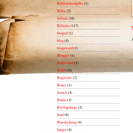
Biblioteksafgifte
(1)
Bilka
(2)
billede
(16)
Billeder
(117)
biograf
(1)
A
blog
(4)
blogaward
(1)
Blogger
(1)
Boblevand
(1)
BOD
(14)
Bogstafet
(2)
Bones
(1)
brunch
(4)
Bruno
(3)
Bryllupskage
(2)
brød
(8)
Bueskydning
(4)
burger
(4)