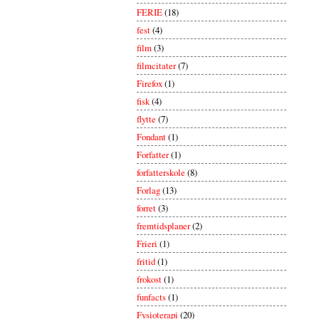
FERIE
(18)
fest
(4)
film
(3)
filmcitater
(7)
Firefox
(1)
fisk
(4)
flytte
(7)
Fondant
(1)
Forfatter
(1)
forfatterskole
(8)
Forlag
(13)
forret
(3)
fremtidsplaner
(2)
Frieri
(1)
fritid
(1)
frokost
(1)
funfacts
(1)
Fysioterapi
(20)