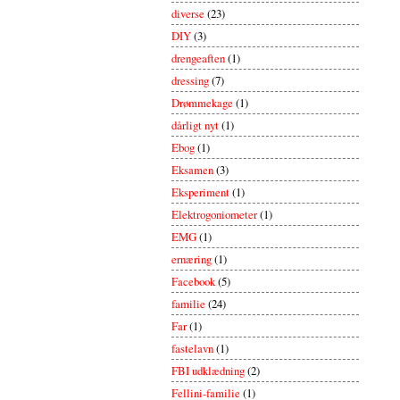
diverse
(23)
DIY
(3)
drengeaften
(1)
dressing
(7)
Drømmekage
(1)
dårligt nyt
(1)
Ebog
(1)
Eksamen
(3)
Eksperiment
(1)
Elektrogoniometer
(1)
EMG
(1)
ernæring
(1)
Facebook
(5)
familie
(24)
Far
(1)
fastelavn
(1)
FBI udklædning
(2)
Fellini-familie
(1)