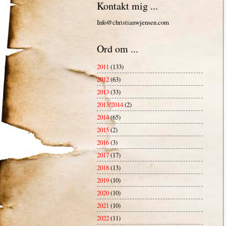
Kontakt mig ...
Info@christianwjensen.com
Ord om ...
2011
(133)
2012
(63)
2013
(33)
2013/2014
(2)
2014
(65)
2015
(2)
2016
(3)
2017
(17)
2018
(13)
2019
(10)
2020
(10)
2021
(10)
2022
(11)