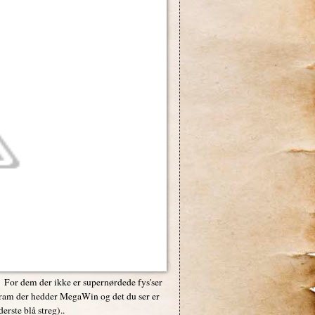
.. For dem der ikke er supernørdede fys'ser
program der hedder MegaWin og det du ser er
rste blå streg)..