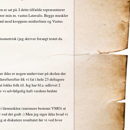
er sat på. I dette tilfælde repræsenterer
er min m. vastus Lateralis. Begge muskler
ind mod kroppens midterlinie og Vastus
isometrisk (jeg skriver forsøgt testet da
 der ikke er nogen underviser på skolen der
derefterefter fik vi fat i hele 23 deltagere
lokke folk til. Jeg har bl.a. udlovet 2
 vi selvfølgelig haft verdens bedste
en i lårmusklen (nærmere bestemt VMO) at
i ved det godt :) Men jeg siger ikke hvad vi
 at diskutere resultatet før vi ved hvor