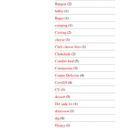
Burgere
(2)
bøffer
(1)
Bøger
(1)
camping
(1)
Casting
(2)
cheese
(1)
Chili cheese fries
(1)
Chokolade
(2)
Comfort food
(5)
Coronavirus
(3)
Corpus Defectus
(4)
Covid19
(4)
CV
(1)
dessert
(5)
Det søde liv
(1)
dimission
(1)
dip
(4)
Disney
(1)