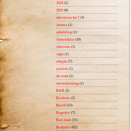
2024
(1)
2025
(9)
aktiviteter for 2
(3)
Ananas
(1)
anbefaling
(1)
Anmeldelse
(10)
Antivirus
(1)
Apps
(1)
arbejde
(7)
asiatisk
(1)
At work
(1)
automatisering
(1)
B&B
(2)
Bachelor
(2)
Bacon
(13)
Bagedyst
(7)
Bare fordi
(31)
Beskytter
(62)