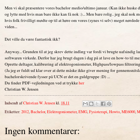
Men vi skal præsentere vores bachelor medio/ultimo januar. (Kan ikke huske da
og lytte med hvis man bare ikke kan få nok :)... Men bare rolig.. jeg skal nok m
hvis folk frivilligt mødte op til at høre om vores (synes vi selv) meget nørdede
viden...
Det ville da være fantastisk ikk?
Anyway... Grunden til at jeg skrev dette indlæg var fordi vi brugte uafsindig l
softwaren virkede. Derfor har jeg brugt dagen i dag på at lave en how-to til mega
Oprette deltager, kalibrering af elektrogoniometer, Highpass/lowpass filtreri
(Ja jeg er fuldt ud klar over at dette måske ikke giver mening for gennemsnits
bachelorskrivende fysser på UCN er det en guldgruppe :D) ...
Du finder PDF-vejledningen ved at trykke
her
Christian W. Jensen
Indsendt af
Christian W. Jensen
kl.
18.11
Etiketter:
2012
,
Bachelor
,
Elektrogoniometer
,
EMG
,
Fysioterapi
,
Howto
,
ME6000
,
M
Ingen kommentarer: