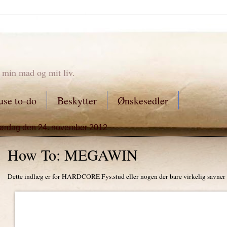
 min mad og mit liv.
se to-do
Beskytter
Ønskesedler
lørdag den 24. november 2012
How To: MEGAWIN
Dette indlæg er for HARDCORE Fys.stud eller nogen der bare virkelig savner 