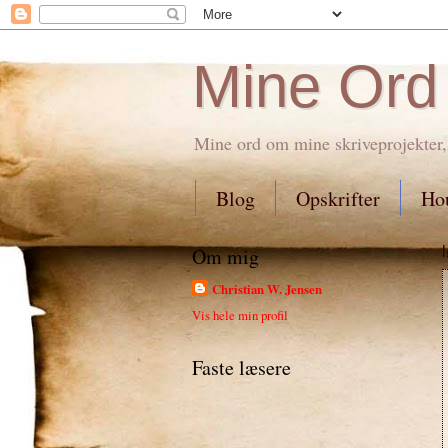
Mine Ord
Mine ord om mine skriveprojekter,
Blog
Opskrifter
Hou
Om mig
Christian W. Jensen
Vis hele min profil
Faste læsere