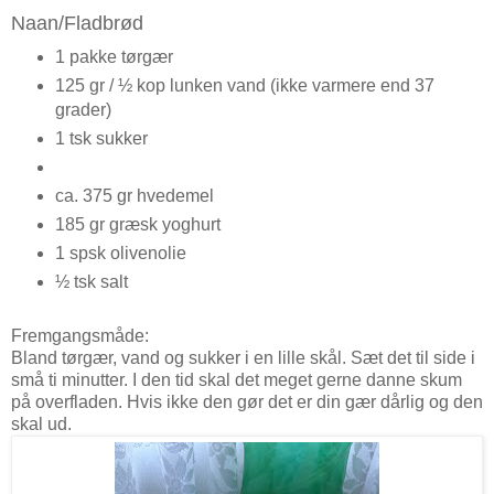
Naan/Fladbrød
1 pakke tørgær
125 gr / ½ kop lunken vand (ikke varmere end 37
grader)
1 tsk sukker
ca. 375 gr hvedemel
185 gr græsk yoghurt
1 spsk olivenolie
½ tsk salt
Fremgangsmåde:
Bland tørgær, vand og sukker i en lille skål. Sæt det til side i
små ti minutter. I den tid skal det meget gerne danne skum
på overfladen. Hvis ikke den gør det er din gær dårlig og den
skal ud.