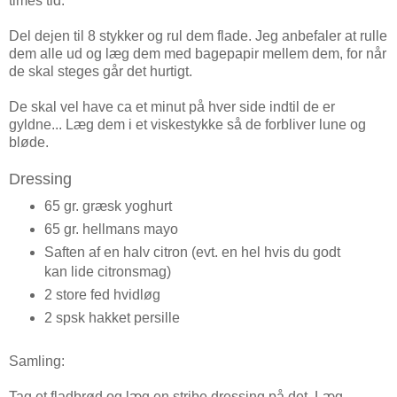
times tid.
Del dejen til 8 stykker og rul dem flade. Jeg anbefaler at rulle
dem alle ud og læg dem med bagepapir mellem dem, for når
de skal steges går det hurtigt.
De skal vel have ca et minut på hver side indtil de er
gyldne... Læg dem i et viskestykke så de forbliver lune og
bløde.
Dressing
65 gr. græsk yoghurt
65 gr. hellmans mayo
Saften af en halv citron (evt. en hel hvis du godt
kan lide citronsmag)
2 store fed hvidløg
2 spsk hakket persille
Samling:
Tag et fladbrød og læg en stribe dressing på det. Læg