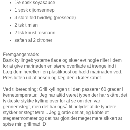
1½ spsk soyasauce
1 spsk dijonsennep
3 store fed hvidløg (pressede)
2 tsk timian
2 tsk knust rosmarin
saften af 2 citroner
Fremgangsmåde:
Bank kyllingebrysterne flade og skær evt nogle riller i dem
for at give marinaden en større overflade at trænge ind i.
Læg dem herefter i en plastikpost og hæld marinaden ved.
Pres luften ud af posen og læg den i køleskabet.
Ved tilberedning: Grill kyllingen til den passerer 60 grader i
kernetemperatur.. Jeg har altid været typen der har skåret det
tykkeste stykke kylling over for at se om den var
gennemstegt, men det har også tit betydet at de tyndere
stykker er stegt tørre... Jeg gjorde det at jeg købte et
stegetermometer og det har gjort det meget mere sikkert at
spise min grillmad :D